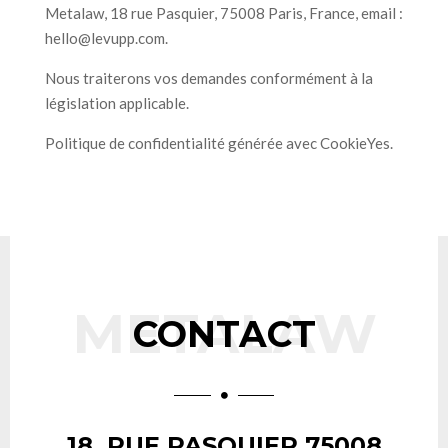
Metalaw, 18 rue Pasquier, 75008 Paris, France, email :
hello@levupp.com.
Nous traiterons vos demandes conformément à la
législation applicable.
Politique de confidentialité générée avec CookieYes.
METALAW
CONTACT

18, RUE PASQUIER 75008