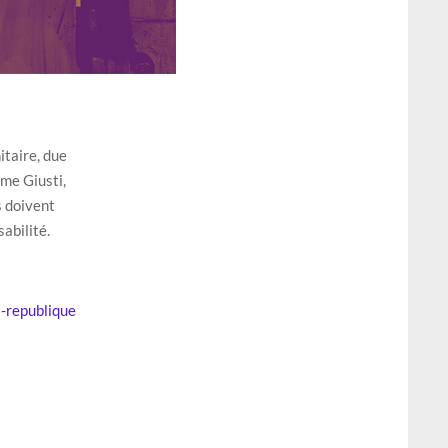
itaire, due
ôme Giusti,
s doivent
abilité.
a-republique